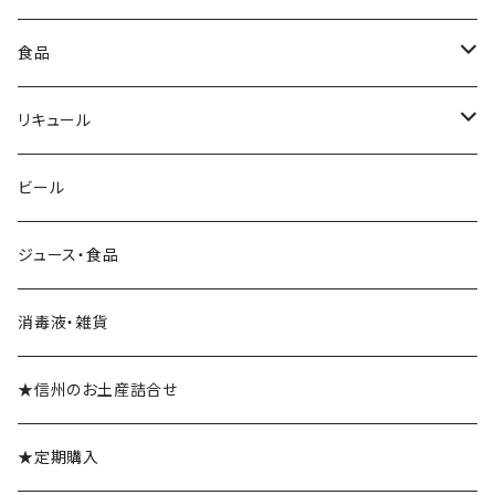
ロゼ
白
シャンパン
ブランデー
食品
スパークリングワイン
光るボトル★シャンパン
食品
リキュール
リキュール
ビール
梅酒
ジュース・食品
消毒液・雑貨
★信州のお土産詰合せ
★定期購入