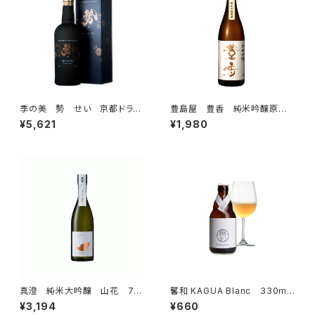
季の美 勢 せい 京都ドライ
豊島屋 豊香 純米吟醸原酒
ジン 700ml 京都蒸溜所
火入 日本酒 720ml
¥5,621
¥1,980
クラフト ジン 箱付き
真澄 純米大吟醸 山花 72
馨和 KAGUA Blanc 330ml
0ml 日本酒 純米酒 長野県
クラフトビール 和のビー
¥3,194
¥660
信州 4合瓶 宮坂醸造 箱
ル カグア