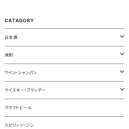
なし
CATAGORY
日本酒
720ml
焼酎
1800ml（一升瓶）
1800ml
ワイン・シャンパン
季節限定商品
720ml
NAGANOワイン
ウイスキー・ブランデー
赤
本格生酒 岳龍
輸入ワイン
マルスウイスキー・国産ウイスキー
クラフトビール
白
赤
シャンパン
輸入ウイスキー
スピリッツ・ジン