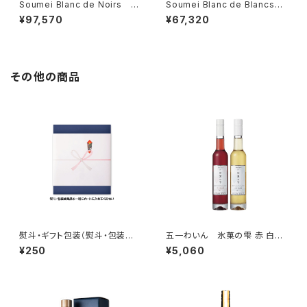
Soumei Blanc de Noirs ソ
Soumei Blanc de Blancs
ウメイ ブラン・ド・ノワール 75
ソウメイブランドブラン プラチ
¥97,570
¥67,320
0ml SOUMEI CHAMPAGNE
ナ 750ml SOUMEI CHAM
ブラック シャンパン
PAGNE シャンパン
その他の商品
熨斗・ギフト包装（熨斗・包装を
五一わいん 氷菓の雫 赤 白
希望の場合は商品と一緒にカー
デザートワインセット 375ml×
¥250
¥5,060
トに入れてください）
２ 箱なし 長野県産 NAGAN
Oワイン