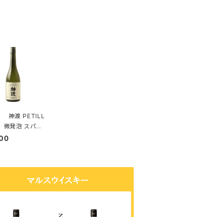
渡 PETILL
 微発泡 スパー
グ日本酒 720ml
00