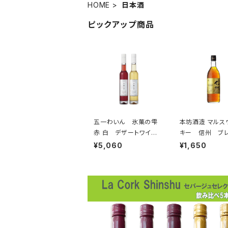
HOME
日本酒
ピックアップ商品
五一わいん 氷菓の雫
本坊酒造 マルスウイス
赤 白 デザートワイン
キー 信州 ブ
セット 375ml×２ 箱
ッドウイスキー 
¥5,060
¥1,650
なし 長野県産 NAGA
l
NOワイン