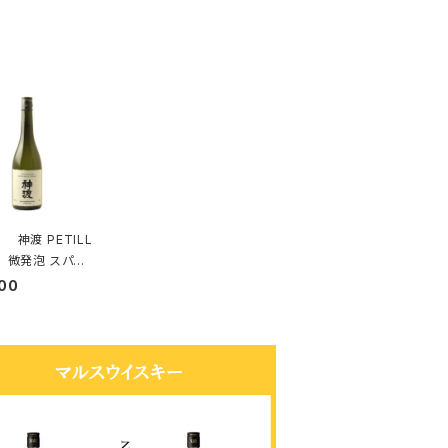
渡 PETILL
 微発泡 スパー
グ日本酒 720ml
00