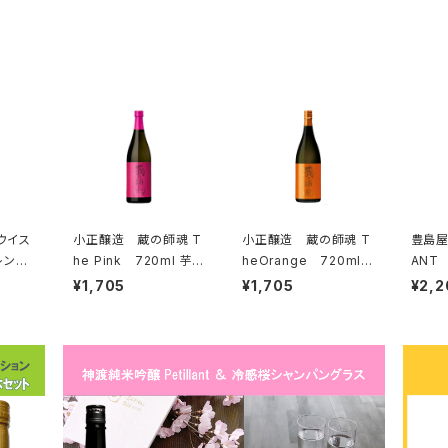
小正醸造 蔵の師魂 T
小正醸造 蔵の師魂 T
豊島屋 神
レンデ
he Pink 720ml 芋焼
heOrange 720ml
ANT
720m
酎 一升瓶
芋焼酎
クリン
¥1,705
¥1,705
¥2,2