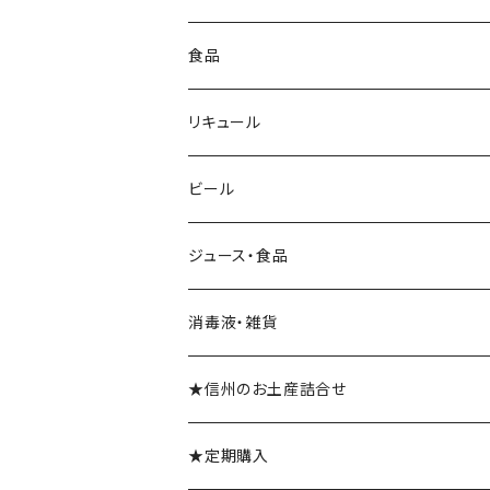
ロゼ
白
シャンパン
ブランデー
食品
スパークリングワイン
光るボトル★シャンパン
食品
リキュール
リキュール
ビール
梅酒
ジュース・食品
消毒液・雑貨
★信州のお土産詰合せ
★定期購入