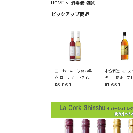
HOME
消毒液・雑貨
ピックアップ商品
五一わいん 氷菓の雫
本坊酒造 マルスウイス
赤 白 デザートワイン
キー 信州 ブ
セット 375ml×２ 箱
ッドウイスキー 
¥5,060
¥1,650
なし 長野県産 NAGA
l
NOワイン