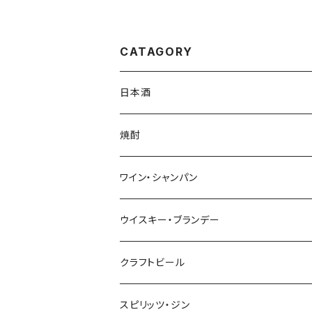
CATAGORY
日本酒
720ml
焼酎
1800ml（一升瓶）
1800ml
ワイン・シャンパン
季節限定商品
720ml
NAGANOワイン
ウイスキー・ブランデー
赤
本格生酒 岳龍
輸入ワイン
マルスウイスキー・国産ウイスキー
クラフトビール
白
赤
シャンパン
輸入ウイスキー
スピリッツ・ジン