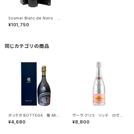
Soumei Blanc de Noirs ソ
ウメイ ブラン・ド・ノワール 箱
¥101,750
入 750ml SOUMEI CHAM
PAGNE ブラック シャンパン
同じカテゴリの商品
ボッテガ BOTTEGA 雅 MIA
ヴーヴ クリコ リッチ ロゼ
BI 750ml 専用ボックス入
750ml ROSE フランス シ
¥4,680
¥8,800
り スパークリング ワイン イ
ャンパン コレクション 正規
タリア
品