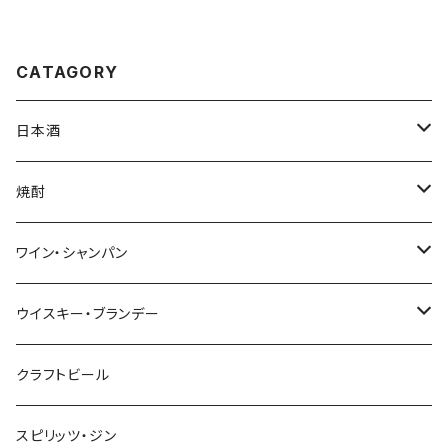
CATAGORY
日本酒
720ml
焼酎
1800ml（一升瓶）
1800ml
ワイン・シャンパン
季節限定商品
720ml
NAGANOワイン
ウイスキー・ブランデー
赤
本格生酒 岳龍
輸入ワイン
マルスウイスキー・国産ウイスキー
クラフトビール
白
赤
シャンパン
輸入ウイスキー
スピリッツ・ジン