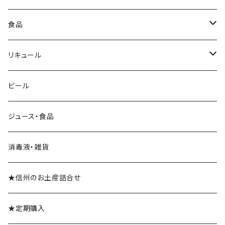
ロゼ
白
シャンパン
ブランデー
食品
スパークリングワイン
光るボトル★シャンパン
食品
リキュール
リキュール
ビール
梅酒
ジュース・食品
消毒液・雑貨
★信州のお土産詰合せ
★定期購入