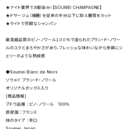
★ナイト業界でお馴染み！【SOUMEI CHAMPAGNE】
★ドサージュ（補糖）を従来の半分以下に抑え糖質をカット
★ライトで芳醇なシャンパン
最高級品質のピノ・ノワール１００％で造られたブラン・ド・ノワー
ルのコクとまろやかさがあり、フレッシュな味わいながら余韻にシ
ェリーのような熟成感
◆Soumei Blanc de Noirs
ソウメイ ブラン・ド・ノワール
オリジナルボックス入り
[商品情報]
ブドウ品種 ：ピノ・ノワール 100％
原産国 ：フランス
味のタイプ ：辛口
Soumei Japan