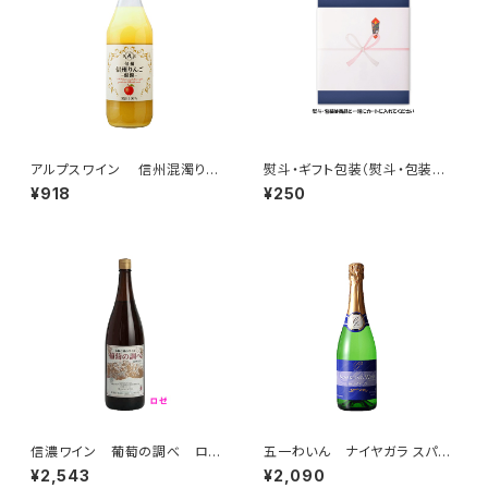
アルプスワイン 信州混濁りん
熨斗・ギフト包装（熨斗・包装を
ごジュース １Ｌ 果汁１００％
希望の場合は商品と一緒にカー
¥918
¥250
ストレート りんごジュース
トに入れてください）
信濃ワイン 葡萄の調べ ロゼ
五一わいん ナイヤガラ スパー
ワイン 一升瓶 ロゼ 1800
クリングワイン 720ml 長野
¥2,543
¥2,090
ml
県産 NAGANOワイン 白ワイン