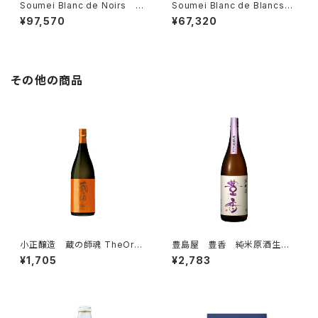
Soumei Blanc de Noirs ソ
Soumei Blanc de Blancs
ウメイ ブラン・ド・ノワール 75
ソウメイブランドブラン プラチ
¥97,570
¥67,320
0ml SOUMEI CHAMPAGNE
ナ 750ml SOUMEI CHAM
ブラック シャンパン
PAGNE シャンパン
その他の商品
小正醸造 蔵の師魂 TheOran
豊島屋 豊香 純米原酒生一
ge 720ml 芋焼酎
本 火入 日本酒 一升瓶
¥1,705
¥2,783