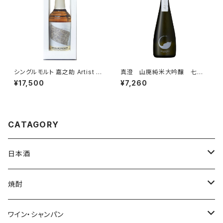
シングルモルト 嘉之助 Artist E
真澄 山廃純米大吟醸 七
dition #004 50% 700ml ア
號 720ml 日本酒 純米大
¥17,500
¥7,260
ーティストエディション ウイスキ
吟醸酒 4合瓶 宮坂醸造 箱
ー 004 送料無料
なし
CATAGORY
日本酒
720ml
焼酎
1800ml（一升瓶）
1800ml
ワイン・シャンパン