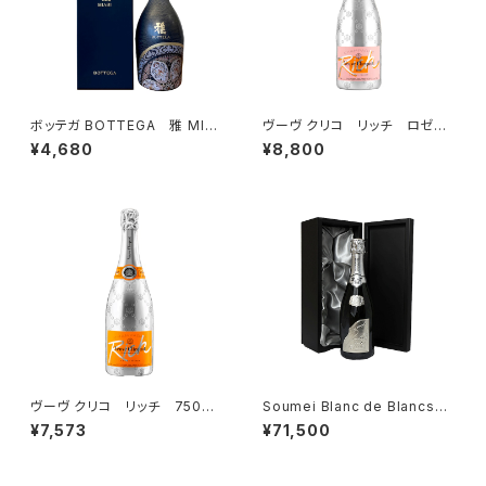
ボッテガ BOTTEGA 雅 MIA
ヴーヴ クリコ リッチ ロゼ
BI 750ml 専用ボックス入
750ml ROSE フランス シ
¥4,680
¥8,800
り スパークリング ワイン イ
ャンパン コレクション 正規
タリア
品
ヴーヴ クリコ リッチ 750ml
Soumei Blanc de Blancs
シャンパーニュ リッチ コレ
ソウメイブランドブラン プラチ
¥7,573
¥71,500
クション 正規品
ナ 750ml 箱入 SOUMEI
CHAMPAGNE シャンパン