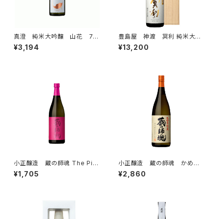
真澄 純米大吟醸 山花 72
豊島屋 神渡 冥利 純米大吟
0ml 日本酒 純米酒 長野県
醸 原酒 1800ml 木箱入
¥3,194
¥13,200
信州 4合瓶 宮坂醸造 箱
日本酒 一升瓶
なし
小正醸造 蔵の師魂 The Pink
小正醸造 蔵の師魂 かめ壺
720ml 芋焼酎 一升瓶
貯蔵 1800ml 芋焼酎 一升瓶
¥1,705
¥2,860