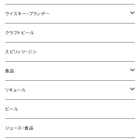
季節限定商品
720ml
NAGANOワイン
ウイスキー・ブランデー
赤
本格生酒 岳龍
輸入ワイン
マルスウイスキー・国産ウイスキー
クラフトビール
白
赤
シャンパン
輸入ウイスキー
スピリッツ・ジン
ロゼ
白
シャンパン
ブランデー
食品
スパークリングワイン
光るボトル★シャンパン
食品
リキュール
リキュール
ビール
梅酒
ジュース・食品