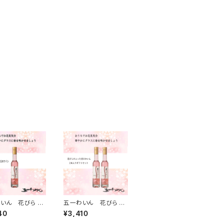
いん 花びら ワ
五一わいん 花びら ワ
375ml ギフト
イン 375ml ２本入りギ
40
¥3,410