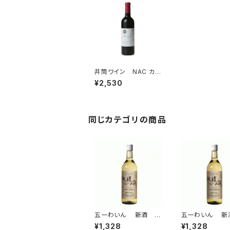
井筒ワイン NAC カベ
ルネ・フラン 赤ワイ
¥2,530
ン 長野県産 NAGAN
Oワイン 赤ワイン
同じカテゴリの商品
五一わいん 新酒 セ
五一わいん 新
イベル 収穫の詩 20
イヤガラ 収穫の
¥1,328
¥1,328