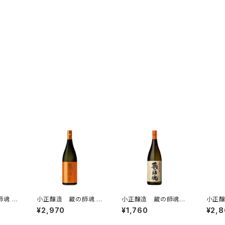
魂 T
小正醸造 蔵の師魂 T
小正醸造 蔵の師魂
小正
0ml
heOrange 1800ml
かめ壺貯蔵 720ml
かめ壺
¥2,970
¥1,760
¥2,
芋焼酎 一升瓶
芋焼酎 一升瓶
芋焼酎