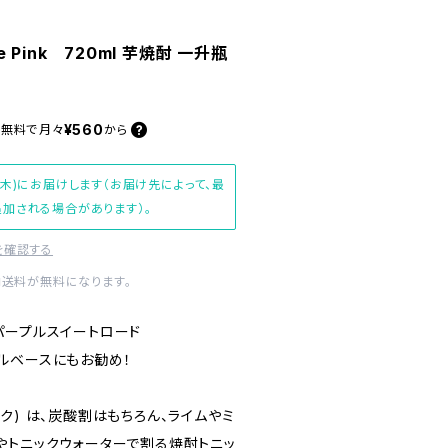
Pink 720ml 芋焼酎 一升瓶
¥560
料無料で
月々
から
(木)にお届けします（お届け先によって、最
加される場合があります）。
を確認する
内送料が無料になります。
パープルスイートロード
ルベースにもお勧め！
 ピンク) は、炭酸割はもちろん、ライムやミ
やトニックウォーターで割る焼酎トニッ