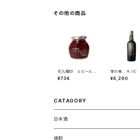
その他の商品
花九曜印 ルビールバ
季の美 キノビ
ーブジャム 180ｇ 信
ドライジン 70
¥734
¥4,290
州のお土産 添加物不使
京都蒸溜所 ク
用 赤いルバーブ
ト ジン 箱な
CATAGORY
日本酒
720ml
焼酎