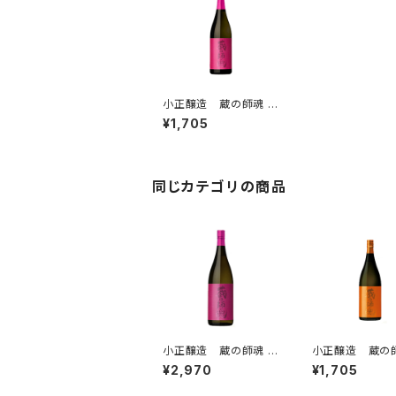
小正醸造 蔵の師魂 T
he Pink 720ml 芋焼
¥1,705
酎 一升瓶
同じカテゴリの商品
小正醸造 蔵の師魂 T
小正醸造 蔵の師
he Pink 1800ml 芋
heOrange 72
¥2,970
¥1,705
焼酎 一升瓶
芋焼酎