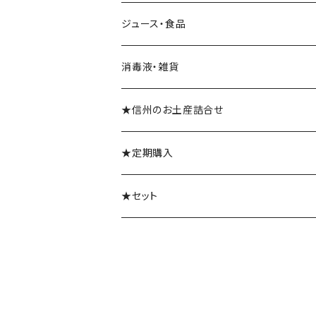
梅酒
ジュース・食品
消毒液・雑貨
★信州のお土産詰合せ
★定期購入
★セット