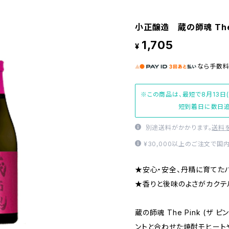
小正醸造 蔵の師魂 The 
1,705
¥
なら
手数
※この商品は、最短で8月13日
短到着日に数日追
別途送料がかかります。
送料
¥30,000以上のご注文で国
★安心・安全、丹精に育てた
★香りと後味のよさがカクテ
蔵の師魂 The Pink (ザ
ントと合わせた焼酎モヒート