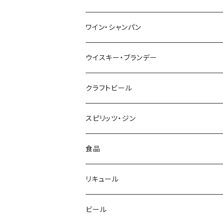
1800ml（一升瓶）
1800ml
ワイン・シャンパン
季節限定商品
720ml
NAGANOワイン
ウイスキー・ブランデー
赤
本格生酒 岳龍
輸入ワイン
マルスウイスキー・国産ウイスキー
クラフトビール
白
赤
シャンパン
輸入ウイスキー
スピリッツ・ジン
ロゼ
白
シャンパン
ブランデー
食品
スパークリングワイン
光るボトル★シャンパン
食品
リキュール
リキュール
ビール