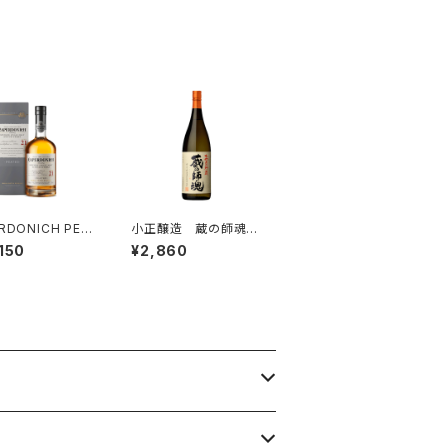
RDONICH PEA
小正醸造 蔵の師魂
 キャパドニック ピ
かめ壺貯蔵 1800ml
150
¥2,860
ド 21年 700ml
芋焼酎 一升瓶
 シークレット ス
イド ウイスキ
コッチ