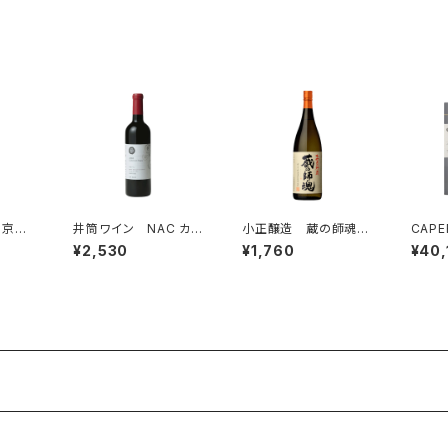
 京都
井筒ワイン NAC カベ
小正醸造 蔵の師魂
CAPE
0ml
ルネ・フラン 赤ワイ
かめ壺貯蔵 720ml
TED
¥2,530
¥1,760
¥40,
ラフ
ン 長野県産 NAGAN
芋焼酎 一升瓶
ーティッ
し
Oワイン 赤ワイン
48度
ペイサ
ー ス