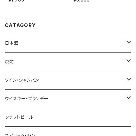
CATAGORY
日本酒
720ml
焼酎
1800ml（一升瓶）
1800ml
ワイン・シャンパン
季節限定商品
720ml
NAGANOワイン
ウイスキー・ブランデー
赤
本格生酒 岳龍
輸入ワイン
マルスウイスキー・国産ウイスキー
クラフトビール
白
赤
シャンパン
輸入ウイスキー
スピリッツ・ジン