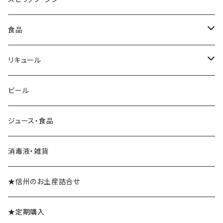
ロゼ
白
シャンパン
ブランデー
食品
スパークリングワイン
光るボトル★シャンパン
食品
リキュール
リキュール
ビール
梅酒
ジュース・食品
消毒液・雑貨
★信州のお土産詰合せ
★定期購入