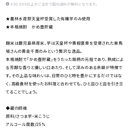
¥30,000以上のご注文で国内送料が無料になります。
★農林水産祭天皇杯受賞した有機芋のみ使用
★本格焼酎 かめ壺貯蔵
麹米は鹿児島県産米、芋は天皇杯や黄綬褒章を受章された東馬
場さんの黄金千貫のみという贅沢な逸品。
本格焼酎で「かめ壺貯蔵」をうたった銘柄の元祖であり、熟成によ
る芳醇な香りと優しい口あたり、そして深みのある余韻が特徴で
す。その上品な味わいは、日常のひと時を豊かにするだけではな
く、高級食材を使ったお料理と合わせても、ひと皿ひと皿を引き立
てることでしょう。
◆蔵の師魂
原料/さつま芋・米こうじ
アルコール度数/25%