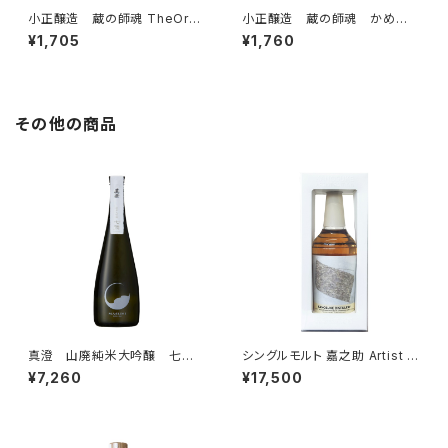
小正醸造 蔵の師魂 TheOran
小正醸造 蔵の師魂 かめ壺
ge 720ml 芋焼酎
貯蔵 720ml 芋焼酎 一升瓶
¥1,705
¥1,760
その他の商品
真澄 山廃純米大吟醸 七
シングルモルト 嘉之助 Artist E
號 720ml 日本酒 純米大
dition #004 50% 700ml ア
¥7,260
¥17,500
吟醸酒 4合瓶 宮坂醸造 箱
ーティストエディション ウイスキ
なし
ー 004 送料無料