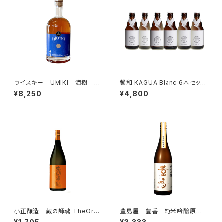
ウイスキー UMIKI 海樹 4
馨和 KAGUA Blanc 6本セッ
6％ 750ml うみき 並行
ト 330ml×6 クラフトビール
¥8,250
¥4,800
品 箱なし
和のビール カグア かぐあ
小正醸造 蔵の師魂 TheOran
豊島屋 豊香 純米吟醸原酒
ge 720ml 芋焼酎
火入 日本酒 一升瓶
¥1,705
¥3,333