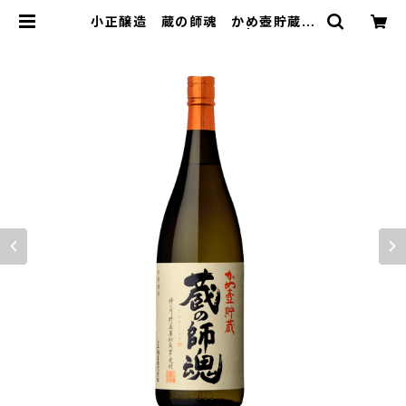
小正醸造 蔵の師魂 かめ壺貯蔵
1800ml 芋焼酎 一升瓶 | てっぱJA
PAN