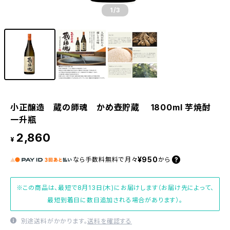
1
/3
小正醸造 蔵の師魂 かめ壺貯蔵 1800ml 芋焼酎
一升瓶
2,860
¥
¥950
なら
手数料無料で
月々
から
※この商品は、最短で8月13日(木)にお届けします（お届け先によって、
最短到着日に数日追加される場合があります）。
別途送料がかかります。
送料を確認する