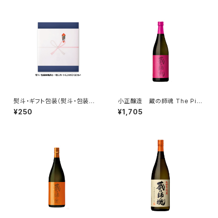
熨斗・ギフト包装（熨斗・包装を
小正醸造 蔵の師魂 The Pink
希望の場合は商品と一緒にカー
720ml 芋焼酎 一升瓶
¥250
¥1,705
トに入れてください）